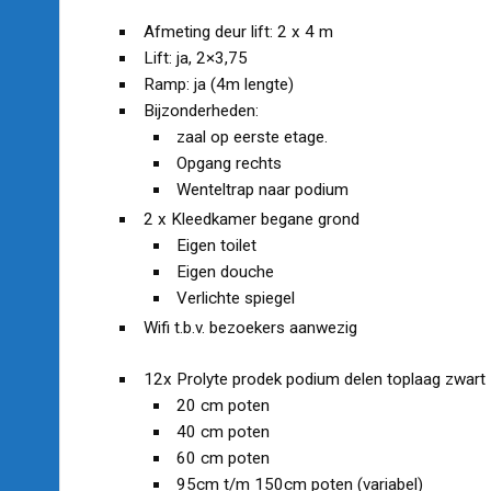
Afmeting deur lift: 2 x 4 m
Lift: ja, 2×3,75
Ramp: ja (4m lengte)
Bijzonderheden:
zaal op eerste etage.
Opgang rechts
Wenteltrap naar podium
2 x Kleedkamer begane grond
Eigen toilet
Eigen douche
Verlichte spiegel
Wifi t.b.v. bezoekers aanwezig
12x Prolyte prodek podium delen toplaag zwart
20 cm poten
40 cm poten
60 cm poten
95cm t/m 150cm poten (variabel)